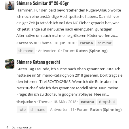
Shimano Scimitar 9" 28-85gr
Hammer.. Für den bald bevorstehenden Rügen-Urlaub wollte
ich noch eine anständige Hechtpeitsche haben.. Da mich vor
einiger Zeit ja tatsächlich voll das NC-Fieber gepackt hat, war
ich jetzt lange auf der Suche nach einer guten, günstigen
Alternative um auch mal meine größeren Köder werfen zu...
CarstenS78
Thema
26. Juni 2020
catana
scimitar
shimano
Antworten: 0
Forum:
Ruten (Spinning)
Shimano Catana gesucht
Guten Tag Freunde, ich suche nach oben genannter Rute. Ich
hatte sie im Shimano-Katalog von 2018 gesehen. Dort trägt sie
den internen Titel SCATDX24MS. Wenn ich die Rute aber im
Netz suche finde ich das genannte Modell nicht. Nun meine
Frage: Bin ich zu doof zum googlen?!:rolleyes: Nee im...
theJucken
Thema
18. März 2018
catana
dropshot
rute
shimano
Antworten: 11
Forum:
Ruten (Spinning)
Schlagworte