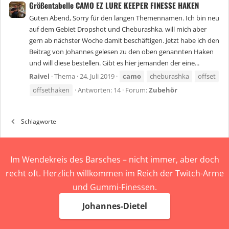
Größentabelle CAMO EZ LURE KEEPER FINESSE HAKEN
Guten Abend, Sorry für den langen Themennamen. Ich bin neu
auf dem Gebiet Dropshot und Cheburashka, will mich aber
gern ab nächster Woche damit beschäftigen. Jetzt habe ich den
Beitrag von Johannes gelesen zu den oben genannten Haken
und will diese bestellen. Gibt es hier jemanden der eine...
Raivel
Thema
24. Juli 2019
camo
cheburashka
offset
offsethaken
Antworten: 14
Forum:
Zubehör
Schlagworte
Im Wendekreis des Barsches – nicht immer, aber doch
recht oft. Herzlich willkommen im Reich der Twitch-Arme
und Gummi-Finessen.
Johannes-Dietel