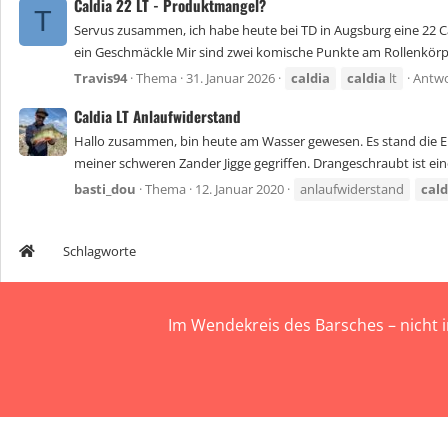
Caldia 22 LT - Produktmangel?
T
Servus zusammen, ich habe heute bei TD in Augsburg eine 22 C
ein Geschmäckle Mir sind zwei komische Punkte am Rollenkörper 
Travis94
Thema
31. Januar 2026
caldia
caldia
lt
Antwo
Caldia LT Anlaufwiderstand
Hallo zusammen, bin heute am Wasser gewesen. Es stand die Ei
meiner schweren Zander Jigge gegriffen. Drangeschraubt ist eine
basti_dou
Thema
12. Januar 2020
anlaufwiderstand
cald
Schlagworte
Im Wendekreis des Barsches – nicht 