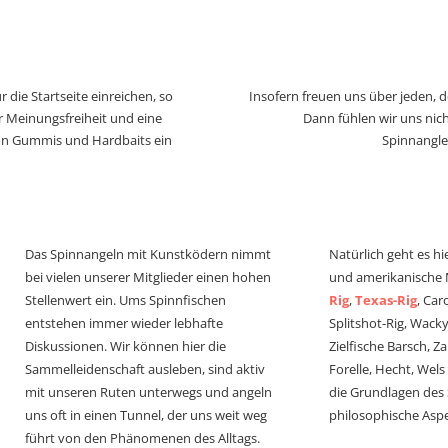
 die Startseite einreichen, so
Insofern freuen uns über jeden, 
r Meinungsfreiheit und eine
Dann fühlen wir uns nich
von Gummis und Hardbaits ein
Spinnangle
Das Spinnangeln mit Kunstködern nimmt
Natürlich geht es hi
bei vielen unserer Mitglieder einen hohen
und amerikanische
Stellenwert ein. Ums Spinnfischen
Rig
,
Texas-Rig
, Car
entstehen immer wieder lebhafte
Splitshot-Rig, Wacky-
Diskussionen. Wir können hier die
Zielfische Barsch, Z
Sammelleidenschaft ausleben, sind aktiv
Forelle, Hecht, Wel
mit unseren Ruten unterwegs und angeln
die Grundlagen des
uns oft in einen Tunnel, der uns weit weg
philosophische Aspe
führt von den Phänomenen des Alltags.