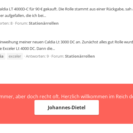
aldia LT 4000D-C für 90 € gekauft. Die Rolle stammt aus einer Rückgabe, s
aufgefallen, die ich bei...
rten: 8
Forum:
Stationärrollen
nweihung meiner neuen Caldia Lt 3000 DC an. Zunächst alles gut Rolle wu
 Exceler Lt 4000 DC. Dann die...
ia
exceler
Antworten: 9
Forum:
Stationärrollen
immer, aber doch recht oft. Herzlich willkommen im Reich
Johannes-Dietel