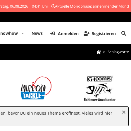
stag, 06.08.2026 | 04:41 Uhr |
Aktuelle Mondphase: abnehmender Mond
Knowhow
News
Anmelden
Registrieren
Schlagworte
hen, bevor Du ein neues Thema eröffnest. Vieles wird hier