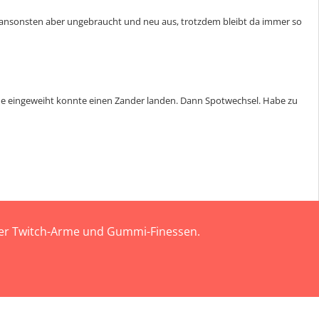
ah ansonsten aber ungebraucht und neu aus, trotzdem bleibt da immer so
rde eingeweiht konnte einen Zander landen. Dann Spotwechsel. Habe zu
 der Twitch-Arme und Gummi-Finessen.