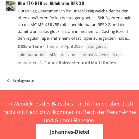
Abu LTX-BF8 vs. Aldebaran BFS XG
Guten Tag Zusammen Ich bin unschlüssig welche der beiden
oben erwähnten Rollen besser geeignet ist. Seit 3 Jahren angle
ich die MC MS-X UL/BF mit einer Aldebaran BFS XG und bin
damit wunschlos glücklich. Um in meinem UL Casting Bereich
den regular Taper mit einem x-fast Taper zu ergänzen, habe...
DSSchiffene
Thema
9. April 2020
abu garcia
aldebaranbfs
bf8
deez pv
fantasista deez
ltx
Antworten: 3
Forum:
Baitcaster- und Multi-Rollen
Schlagworte
Im Wendekreis des Barsches – nicht immer, aber doch
recht oft. Herzlich willkommen im Reich der Twitch-Arme
und Gummi-Finessen.
Johannes-Dietel