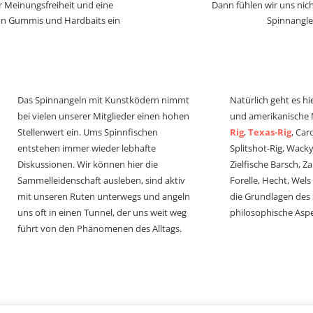
r Meinungsfreiheit und eine
Dann fühlen wir uns nich
von Gummis und Hardbaits ein
Spinnangle
Das Spinnangeln mit Kunstködern nimmt
Natürlich geht es hi
bei vielen unserer Mitglieder einen hohen
und amerikanische
Stellenwert ein. Ums Spinnfischen
Rig
,
Texas-Rig
, Car
entstehen immer wieder lebhafte
Splitshot-Rig, Wacky-
Diskussionen. Wir können hier die
Zielfische Barsch, Z
Sammelleidenschaft ausleben, sind aktiv
Forelle, Hecht, Wel
mit unseren Ruten unterwegs und angeln
die Grundlagen des
uns oft in einen Tunnel, der uns weit weg
philosophische Aspe
führt von den Phänomenen des Alltags.