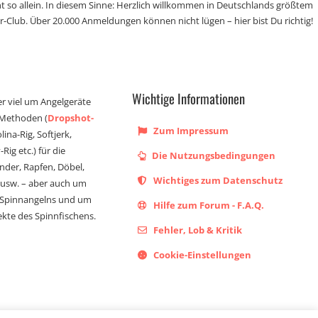
t so allein. In diesem Sinne: Herzlich willkommen in Deutschlands größtem
r-Club. Über 20.000 Anmeldungen können nicht lügen – hier bist Du richtig!
Wichtige Informationen
er viel um Angelgeräte
 Methoden (
Dropshot-
Zum Impressum
olina-Rig, Softjerk,
Rig etc.) für die
Die Nutzungsbedingungen
ander, Rapfen, Döbel,
Wichtiges zum Datenschutz
s usw. – aber auch um
 Spinnangelns und um
Hilfe zum Forum - F.A.Q.
kte des Spinnfischens.
Fehler, Lob & Kritik
Cookie-Einstellungen