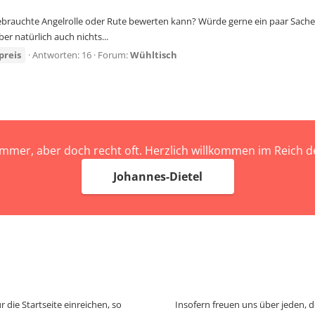
gebrauchte Angelrolle oder Rute bewerten kann? Würde gerne ein paar Sachen
r natürlich auch nichts...
preis
Antworten: 16
Forum:
Wühltisch
immer, aber doch recht oft. Herzlich willkommen im Reich
Johannes-Dietel
 die Startseite einreichen, so
Insofern freuen uns über jeden, 