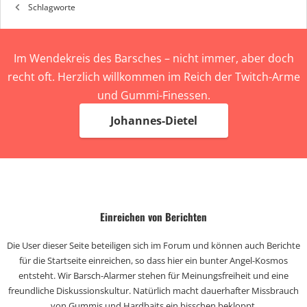
Schlagworte
Im Wendekreis des Barsches – nicht immer, aber doch
recht oft. Herzlich willkommen im Reich der Twitch-Arme
und Gummi-Finessen.
Johannes-Dietel
Einreichen von Berichten
Die User dieser Seite beteiligen sich im Forum und können auch Berichte
für die Startseite einreichen, so dass hier ein bunter Angel-Kosmos
entsteht. Wir Barsch-Alarmer stehen für Meinungsfreiheit und eine
freundliche Diskussionskultur. Natürlich macht dauerhafter Missbrauch
von Gummis und Hardbaits ein bisschen bekloppt.