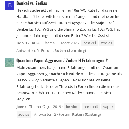
Benkei vs. Zodias
B
Hey ich suche aktuell nach einer 10gr WG Rute für das reine
Hardbait (kleine twitchbaits primär) angeln und meine online
Suche hat sich auf zwei Ruten eingegrenzt, die Major Craft
Benkei bis 10gr WG und die Shimano Zodias bis 10gr WG. Hat
jemand erfahrungen mit diesen Ruten? Welche lässt sich...
Ben_12_34_56
Thema
5. März 2026
benkei
zodias
Antworten: 5
Forum:
Ruten (Spinning)
Quantum Vapor Aggressor/ Zodias H Erfahrungen ?
Moin zusammen, hat jemand Erfahrungen mit der Quantum
Vapor Aggressor gemacht? Ich würde mir diese Rute gerne als
Heavy 25-84g Variante zulegen. Leider konnte ich keine
Erfahrungsberichte oder Threads in Foren finden die mir das
beantwortet hätten. Bei meinen Ködern handelt es sich
lediglich...
Jeens
Thema
7. Juli 2019
benkei
hardbait
vapor
zodias
Antworten: 2
Forum:
Ruten (Casting)