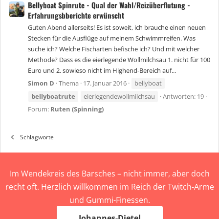
Bellyboat Spinrute - Qual der Wahl/Reizüberflutung -
Erfahrungsbberichte erwünscht
Guten Abend allerseits! Es ist soweit, ich brauche einen neuen
Stecken für die Ausflüge auf meinem Schwimmreifen. Was
suche ich? Welche Fischarten befische ich? Und mit welcher
Methode? Dass es die eierlegende Wollmilchsau 1. nicht für 100
Euro und 2. sowieso nicht im Highend-Bereich auf...
Simon D
Thema
17. Januar 2016
bellyboat
bellyboatrute
eierlegendewollmilchsau
Antworten: 19
Forum:
Ruten (Spinning)
Schlagworte
Im Wendekreis des Barsches – nicht immer, aber doch
recht oft. Herzlich willkommen im Reich der Twitch-Arme
und Gummi-Finessen.
Johannes-Dietel