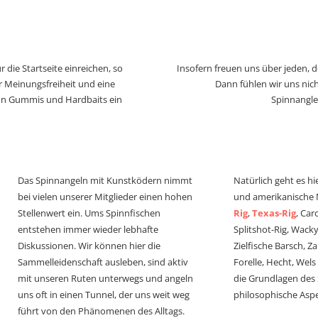
 die Startseite einreichen, so
Insofern freuen uns über jeden, 
r Meinungsfreiheit und eine
Dann fühlen wir uns nich
von Gummis und Hardbaits ein
Spinnangle
Das Spinnangeln mit Kunstködern nimmt
Natürlich geht es hi
bei vielen unserer Mitglieder einen hohen
und amerikanische
Stellenwert ein. Ums Spinnfischen
Rig
,
Texas-Rig
, Car
entstehen immer wieder lebhafte
Splitshot-Rig, Wacky-
Diskussionen. Wir können hier die
Zielfische Barsch, Z
Sammelleidenschaft ausleben, sind aktiv
Forelle, Hecht, Wel
mit unseren Ruten unterwegs und angeln
die Grundlagen des
uns oft in einen Tunnel, der uns weit weg
philosophische Aspe
führt von den Phänomenen des Alltags.