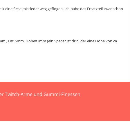
ese kleine fiese mistfeder weg geflogen. Ich habe das Ersatzteil zwar schon
7mm , D=15mm, Höhe=3mm (ein Spacer ist drin, der eine Höhe von ca
 der Twitch-Arme und Gummi-Finessen.