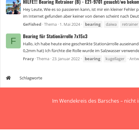
HILFE!!! Bearing Retrainer (B) - E21-9701 gesucht/wo be
Hey Leute, Wie es so passieren kann, ist mir ein kleiner Fehler p
im Internet gefunden aber keiner von denen scheint nach Deuts
GeFished
Thema
1. Mai 2024
bearing
daiwa
retrainer
Bearing für Stationärrolle 7x15x3
F
Hallo, ich habe heute eine geschenkte Stationärrolle auseina
0,2mm hat) Ich fürchte die Rolle wurde im Salzwasser verwendet
Fracy
Thema
23. Januar 2022
bearing
kugellager
Antw
Schlagworte
Im Wendekreis des Barsches – nicht 