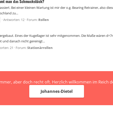
kommt man das Schmuckstück?
assiert. Bei einer kleinen Wartung ist mir der o.g. Bearing Retrainer, also di
chland zu...
Antworten: 12
Forum:
Rollen
ndergebaut. Eines der Kugellager ist sehr mitgenommen. Die Maße wären d=
 und danach nicht gereinigt...
orten: 21
Forum:
Stationärrollen
immer, aber doch recht oft. Herzlich willkommen im Reich
Johannes-Dietel