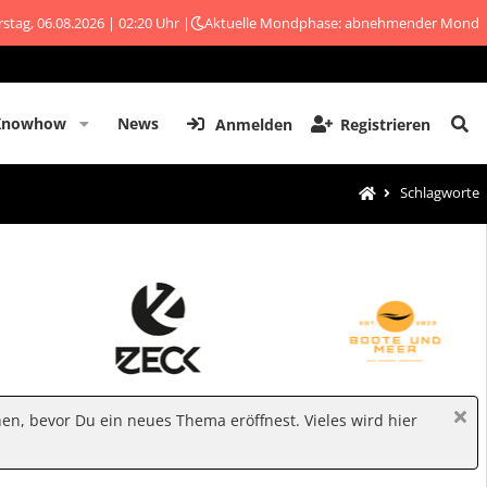
stag, 06.08.2026 | 02:20 Uhr |
Aktuelle Mondphase: abnehmender Mond
Knowhow
News
Anmelden
Registrieren
Schlagworte
hen, bevor Du ein neues Thema eröffnest. Vieles wird hier