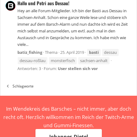
Hallo und Petri aus Dessau!
Hey an alle Forum-Mitglieder. Ich bin der Basti aus Dessau in
Sachsen-Anhalt. Schon eine ganze Weile lese und stöbere ich
immer auf dem Barsch-Alarm und nun dachte ich wird es Zeit
mich selbst mal anzumelden, um evtl. auch mal in den
Austausch und in Gespräche zu kommen. Ich habe mich wie
viele...
batiz_fishing
Thema
25. April 2019
basti
dessau
dessau-roßlau
monsterfisch
sachsen-anhalt
Antworten: 3
Forum:
User stellen sich vor
Schlagworte
Im Wendekreis des Barsches – nicht immer, aber doch
recht oft. Herzlich willkommen im Reich der Twitch-Arme
und Gummi-Finessen.
Johannes-Dietel