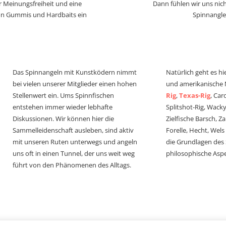
r Meinungsfreiheit und eine
Dann fühlen wir uns nich
von Gummis und Hardbaits ein
Spinnangle
Das Spinnangeln mit Kunstködern nimmt
Natürlich geht es hi
bei vielen unserer Mitglieder einen hohen
und amerikanische
Stellenwert ein. Ums Spinnfischen
Rig
,
Texas-Rig
, Car
entstehen immer wieder lebhafte
Splitshot-Rig, Wacky-
Diskussionen. Wir können hier die
Zielfische Barsch, Z
Sammelleidenschaft ausleben, sind aktiv
Forelle, Hecht, Wel
mit unseren Ruten unterwegs und angeln
die Grundlagen des
uns oft in einen Tunnel, der uns weit weg
philosophische Aspe
führt von den Phänomenen des Alltags.