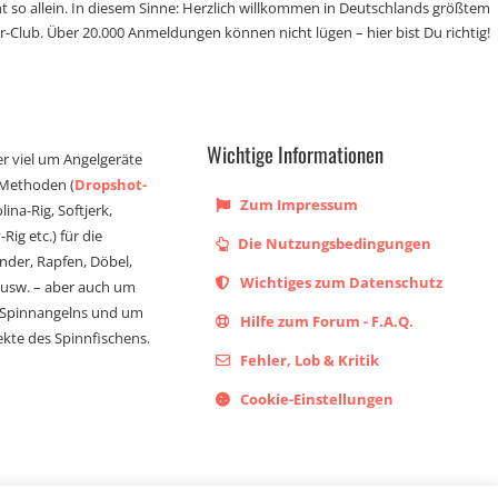
t so allein. In diesem Sinne: Herzlich willkommen in Deutschlands größtem
r-Club. Über 20.000 Anmeldungen können nicht lügen – hier bist Du richtig!
Wichtige Informationen
er viel um Angelgeräte
 Methoden (
Dropshot-
Zum Impressum
olina-Rig, Softjerk,
Rig etc.) für die
Die Nutzungsbedingungen
ander, Rapfen, Döbel,
Wichtiges zum Datenschutz
s usw. – aber auch um
 Spinnangelns und um
Hilfe zum Forum - F.A.Q.
kte des Spinnfischens.
Fehler, Lob & Kritik
Cookie-Einstellungen