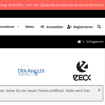
stag, 06.08.2026 | 14:21 Uhr |
Aktuelle Mondphase: abnehmender Mond
Knowhow
News
Anmelden
Registrieren
Schlagworte
hen, bevor Du ein neues Thema eröffnest. Vieles wird hier