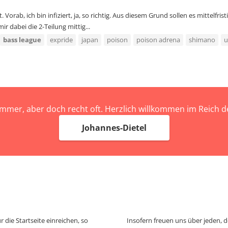
Vorab, ich bin infiziert, ja, so richtig. Aus diesem Grund sollen es mittelfr
r dabei die 2-Teilung mittig...
bass
league
expride
japan
poison
poison adrena
shimano
u
immer, aber doch recht oft. Herzlich willkommen im Reich
Johannes-Dietel
 die Startseite einreichen, so
Insofern freuen uns über jeden, 