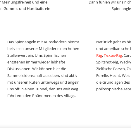
r Meinungsfreiheit und eine
Dann fühlen wir uns nich
von Gummis und Hardbaits ein
Spinnangle
Das Spinnangeln mit Kunstködern nimmt
Natürlich geht es hi
bei vielen unserer Mitglieder einen hohen
und amerikanische
Stellenwert ein. Ums Spinnfischen
Rig
,
Texas-Rig
, Car
entstehen immer wieder lebhafte
Splitshot-Rig, Wacky-
Diskussionen. Wir können hier die
Zielfische Barsch, Z
Sammelleidenschaft ausleben, sind aktiv
Forelle, Hecht, Wel
mit unseren Ruten unterwegs und angeln
die Grundlagen des
uns oft in einen Tunnel, der uns weit weg
philosophische Aspe
führt von den Phänomenen des Alltags.