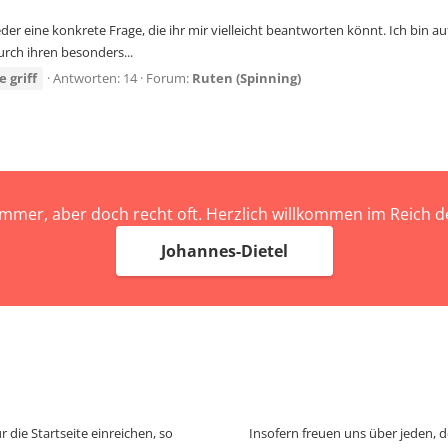
eder eine konkrete Frage, die ihr mir vielleicht beantworten könnt. Ich bin
durch ihren besonders...
e
griff
Antworten: 14
Forum:
Ruten (Spinning)
immer, aber doch recht oft. Herzlich willkommen im Reich
Johannes-Dietel
 die Startseite einreichen, so
Insofern freuen uns über jeden, 