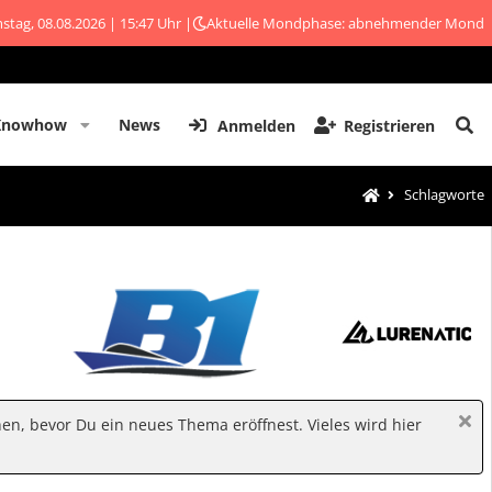
stag, 08.08.2026 | 15:47 Uhr |
Aktuelle Mondphase: abnehmender Mond
Knowhow
News
Anmelden
Registrieren
Schlagworte
hen, bevor Du ein neues Thema eröffnest. Vieles wird hier