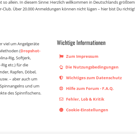
t so allein. In diesem Sinne: Herzlich willkommen in Deutschlands größtem
r-Club. Über 20.000 Anmeldungen können nicht lügen – hier bist Du richtig!
Wichtige Informationen
er viel um Angelgeräte
 Methoden (
Dropshot-
Zum Impressum
olina-Rig, Softjerk,
Rig etc.) für die
Die Nutzungsbedingungen
ander, Rapfen, Döbel,
Wichtiges zum Datenschutz
s usw. – aber auch um
 Spinnangelns und um
Hilfe zum Forum - F.A.Q.
kte des Spinnfischens.
Fehler, Lob & Kritik
Cookie-Einstellungen