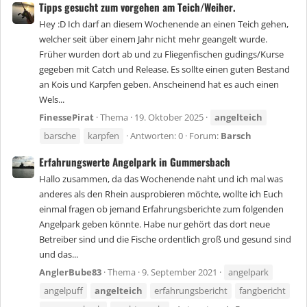
Tipps gesucht zum vorgehen am Teich/Weiher.
Hey :D Ich darf an diesem Wochenende an einen Teich gehen,
welcher seit über einem Jahr nicht mehr geangelt wurde.
Früher wurden dort ab und zu Fliegenfischen gudings/Kurse
gegeben mit Catch und Release. Es sollte einen guten Bestand
an Kois und Karpfen geben. Anscheinend hat es auch einen
Wels...
FinessePirat
Thema
19. Oktober 2025
angelteich
barsche
karpfen
Antworten: 0
Forum:
Barsch
Erfahrungswerte Angelpark in Gummersbach
Hallo zusammen, da das Wochenende naht und ich mal was
anderes als den Rhein ausprobieren möchte, wollte ich Euch
einmal fragen ob jemand Erfahrungsberichte zum folgenden
Angelpark geben könnte. Habe nur gehört das dort neue
Betreiber sind und die Fische ordentlich groß und gesund sind
und das...
AnglerBube83
Thema
9. September 2021
angelpark
angelpuff
angelteich
erfahrungsbericht
fangbericht