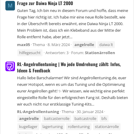
Frage zur Daiwa Ninja LT 2000
M
Guten Tag, Ich bin neu in diesem Forum und hoffe, dass meine
Frage hier richtig ist. Ich habe mir eine neue Rolle bestellt, wie
in der Überschrift bereits erwähnt, eine Daiwa Ninja LT 2000.
Mein Problem ist, dass ich ein Klebeband aus der Mitte der
Rolle entfernt habe, aber jetzt...
max05
Thema
8. März 2024
angelrolle
daiwa lt
hilfegesucht
Antworten: 3
Forum:
Stationärrollen
RL-Angelrollentuning | Wo jede Umdrehung zählt: Infos,
Ideen & Feedback
Hallo liebe Barschalarmer! Wir sind Angelrollentuning.de, euer
neuer Hotspot, wenn es um das Tuning und die Optimierung
eurer Angelrollen geht! ✨ Wir wissen, wie wichtig eine perfekt
eingestellte Rolle für den erfolgreichen Fang ist. Deshalb bieten
wir euch nicht nur erstklassige Tuning-Kits...
RL-Angelrollentuning
Thema
30. Januar 2024
angelrolle
baitcasterrolle
baitcastrolle
bfs
kugellager
lagertuning
rollentuning
stationärrolle