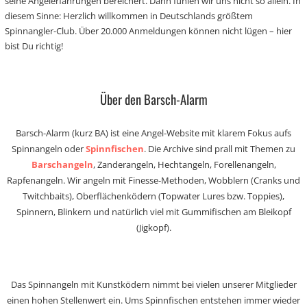
seine Angelerfahrungen bereichert. Dann fühlen wir uns nicht so allein. In
diesem Sinne: Herzlich willkommen in Deutschlands größtem
Spinnangler-Club. Über 20.000 Anmeldungen können nicht lügen – hier
bist Du richtig!
Über den Barsch-Alarm
Barsch-Alarm (kurz BA) ist eine Angel-Website mit klarem Fokus aufs
Spinnangeln oder
Spinnfischen
. Die Archive sind prall mit Themen zu
Barschangeln
, Zanderangeln, Hechtangeln, Forellenangeln,
Rapfenangeln. Wir angeln mit Finesse-Methoden, Wobblern (Cranks und
Twitchbaits), Oberflächenködern (Topwater Lures bzw. Toppies),
Spinnern, Blinkern und natürlich viel mit Gummifischen am Bleikopf
(Jigkopf).
Das Spinnangeln mit Kunstködern nimmt bei vielen unserer Mitglieder
einen hohen Stellenwert ein. Ums Spinnfischen entstehen immer wieder