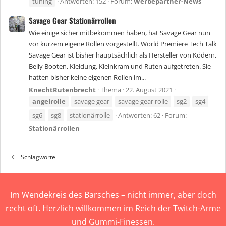
tuning
Antworten: 152
Forum:
Werbepartner-News
Savage Gear Stationärrollen
Wie einige sicher mitbekommen haben, hat Savage Gear nun
vor kurzem eigene Rollen vorgestellt. World Premiere Tech Talk
Savage Gear ist bisher hauptsächlich als Hersteller von Ködern,
Belly Booten, Kleidung, Kleinkram und Ruten aufgetreten. Sie
hatten bisher keine eigenen Rollen im...
KnechtRutenbrecht
Thema
22. August 2021
angelrolle
savage gear
savage gear rolle
sg2
sg4
sg6
sg8
stationärrolle
Antworten: 62
Forum:
Stationärrollen
Schlagworte
Im Wendekreis des Barsches – nicht immer, aber doch
recht oft. Herzlich willkommen im Reich der Twitch-Arme
und Gummi-Finessen.