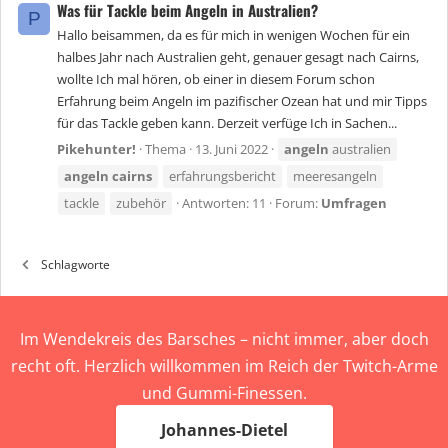
Was für Tackle beim Angeln in Australien?
P
Hallo beisammen, da es für mich in wenigen Wochen für ein
halbes Jahr nach Australien geht, genauer gesagt nach Cairns,
wollte Ich mal hören, ob einer in diesem Forum schon
Erfahrung beim Angeln im pazifischer Ozean hat und mir Tipps
für das Tackle geben kann. Derzeit verfüge Ich in Sachen...
Pikehunter!
Thema
13. Juni 2022
angeln
australien
angeln
cairns
erfahrungsbericht
meeresangeln
tackle
zubehör
Antworten: 11
Forum:
Umfragen
Schlagworte
Im Wendekreis des Barsches – nicht immer, aber doch
recht oft. Herzlich willkommen im Reich der Twitch-Arme
und Gummi-Finessen.
Johannes-Dietel