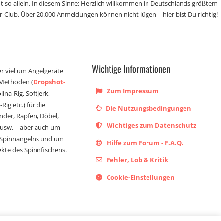
t so allein. In diesem Sinne: Herzlich willkommen in Deutschlands größtem
r-Club. Über 20.000 Anmeldungen können nicht lügen – hier bist Du richtig!
Wichtige Informationen
er viel um Angelgeräte
 Methoden (
Dropshot-
Zum Impressum
olina-Rig, Softjerk,
Rig etc.) für die
Die Nutzungsbedingungen
ander, Rapfen, Döbel,
Wichtiges zum Datenschutz
s usw. – aber auch um
 Spinnangelns und um
Hilfe zum Forum - F.A.Q.
kte des Spinnfischens.
Fehler, Lob & Kritik
Cookie-Einstellungen