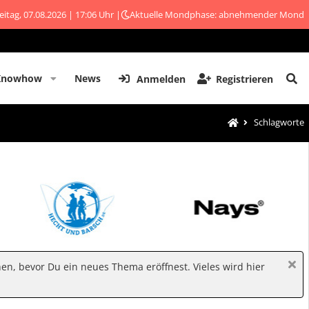
eitag, 07.08.2026 | 17:06 Uhr |
Aktuelle Mondphase: abnehmender Mond
Knowhow
News
Anmelden
Registrieren
Schlagworte
hen, bevor Du ein neues Thema eröffnest. Vieles wird hier