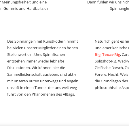
r Meinungsfreiheit und eine
Dann fühlen wir uns nich
von Gummis und Hardbaits ein
Spinnangle
Das Spinnangeln mit Kunstködern nimmt
Natürlich geht es hi
bei vielen unserer Mitglieder einen hohen
und amerikanische
Stellenwert ein. Ums Spinnfischen
Rig
,
Texas-Rig
, Car
entstehen immer wieder lebhafte
Splitshot-Rig, Wacky-
Diskussionen. Wir können hier die
Zielfische Barsch, Z
Sammelleidenschaft ausleben, sind aktiv
Forelle, Hecht, Wel
mit unseren Ruten unterwegs und angeln
die Grundlagen des
uns oft in einen Tunnel, der uns weit weg
philosophische Aspe
führt von den Phänomenen des Alltags.