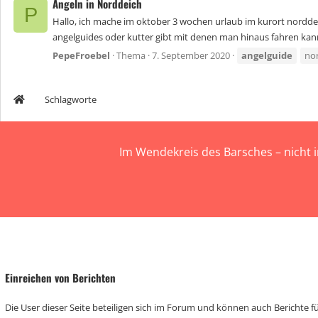
Angeln in Norddeich
P
Hallo, ich mache im oktober 3 wochen urlaub im kurort norddei
angelguides oder kutter gibt mit denen man hinaus fahren kan
PepeFroebel
Thema
7. September 2020
angelguide
no
Schlagworte
Im Wendekreis des Barsches – nicht 
Einreichen von Berichten
Die User dieser Seite beteiligen sich im Forum und können auch Berichte für