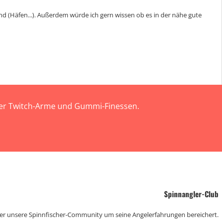
nd (Häfen...). Außerdem würde ich gern wissen ob es in der nähe gute
 der Twitch-Arme und Gummi-Finessen.
Spinnangler-Club
der unsere Spinnfischer-Community um seine Angelerfahrungen bereichert.