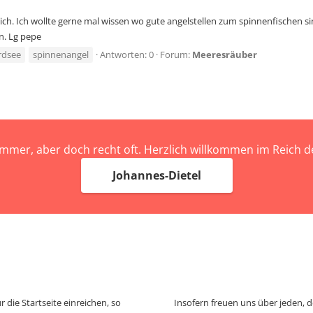
ch. Ich wollte gerne mal wissen wo gute angelstellen zum spinnenfischen si
n. Lg pepe
rdsee
spinnenangel
Antworten: 0
Forum:
Meeresräuber
immer, aber doch recht oft. Herzlich willkommen im Reich
Johannes-Dietel
 die Startseite einreichen, so
Insofern freuen uns über jeden, 