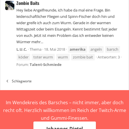
Zombie Baits
Hey liebe Angelfreunde, ich habe da mal eine Frage. Bin
leidenschaftlicher Fliegen und Spinn-Fischer doch hin und
wider greife ich auch zum Wurm. Gerade in der warmen
Mittagszeit oder beim Eisangeln. Kennt bestimmt fast jeder
von euch. Jetzt ist mein Problem das ich entweder keinen
Würmer mehr...
L.U.C.
Thema
18. Mai 2018
amerika
angeln
barsch
köder
toter wurm
wurm
zombie bait
Antworten: 3
Forum:
Talent-Schmiede
Schlagworte
Im Wendekreis des Barsches – nicht immer, aber doch
recht oft. Herzlich willkommen im Reich der Twitch-Arme
und Gummi-Finessen.
Johannes-Dietel