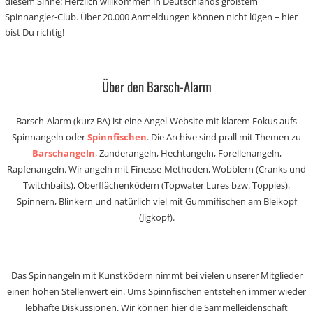
diesem Sinne: Herzlich willkommen in Deutschlands größtem
Spinnangler-Club. Über 20.000 Anmeldungen können nicht lügen – hier
bist Du richtig!
Über den Barsch-Alarm
Barsch-Alarm (kurz BA) ist eine Angel-Website mit klarem Fokus aufs
Spinnangeln oder
Spinnfischen
. Die Archive sind prall mit Themen zu
Barschangeln
, Zanderangeln, Hechtangeln, Forellenangeln,
Rapfenangeln. Wir angeln mit Finesse-Methoden, Wobblern (Cranks und
Twitchbaits), Oberflächenködern (Topwater Lures bzw. Toppies),
Spinnern, Blinkern und natürlich viel mit Gummifischen am Bleikopf
(Jigkopf).
Das Spinnangeln mit Kunstködern nimmt bei vielen unserer Mitglieder
einen hohen Stellenwert ein. Ums Spinnfischen entstehen immer wieder
lebhafte Diskussionen. Wir können hier die Sammelleidenschaft