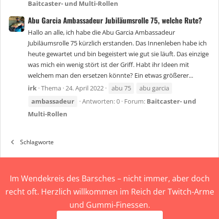
Baitcaster- und Multi-Rollen
Abu Garcia Ambassadeur Jubiläumsrolle 75, welche Rute?
Hallo an alle, ich habe die Abu Garcia Ambassadeur
Jubiläumsrolle 75 kürzlich erstanden. Das Innenleben habe ich
heute gewartet und bin begeistert wie gut sie läuft. Das einzige
was mich ein wenig stört ist der Griff. Habt ihr Ideen mit
welchem man den ersetzen könnte? Ein etwas größerer...
irk
Thema
24. April 2022
abu 75
abu garcia
ambassadeur
Antworten: 0
Forum:
Baitcaster- und
Multi-Rollen
Schlagworte
Im Wendekreis des Barsches – nicht immer, aber doch
recht oft. Herzlich willkommen im Reich der Twitch-Arme
und Gummi-Finessen.