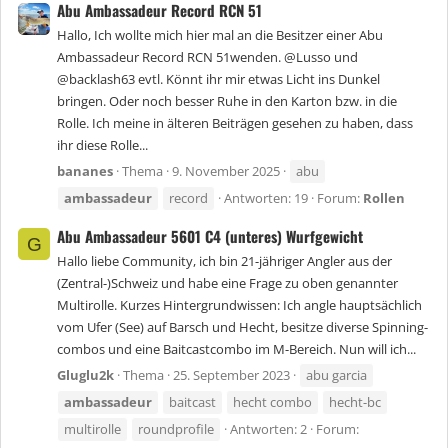
Abu Ambassadeur Record RCN 51
Hallo, Ich wollte mich hier mal an die Besitzer einer Abu
Ambassadeur Record RCN 51wenden. @Lusso und
@backlash63 evtl. Könnt ihr mir etwas Licht ins Dunkel
bringen. Oder noch besser Ruhe in den Karton bzw. in die
Rolle. Ich meine in älteren Beiträgen gesehen zu haben, dass
ihr diese Rolle...
bananes
Thema
9. November 2025
abu
ambassadeur
record
Antworten: 19
Forum:
Rollen
Abu Ambassadeur 5601 C4 (unteres) Wurfgewicht
G
Hallo liebe Community, ich bin 21-jähriger Angler aus der
(Zentral-)Schweiz und habe eine Frage zu oben genannter
Multirolle. Kurzes Hintergrundwissen: Ich angle hauptsächlich
vom Ufer (See) auf Barsch und Hecht, besitze diverse Spinning-
combos und eine Baitcastcombo im M-Bereich. Nun will ich...
Gluglu2k
Thema
25. September 2023
abu garcia
ambassadeur
baitcast
hecht combo
hecht-bc
multirolle
roundprofile
Antworten: 2
Forum: