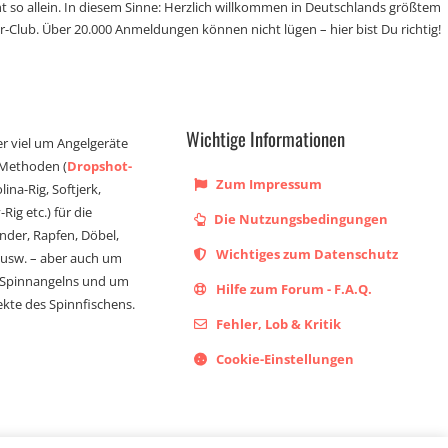
t so allein. In diesem Sinne: Herzlich willkommen in Deutschlands größtem
r-Club. Über 20.000 Anmeldungen können nicht lügen – hier bist Du richtig!
Wichtige Informationen
er viel um Angelgeräte
 Methoden (
Dropshot-
Zum Impressum
olina-Rig, Softjerk,
Rig etc.) für die
Die Nutzungsbedingungen
ander, Rapfen, Döbel,
Wichtiges zum Datenschutz
s usw. – aber auch um
 Spinnangelns und um
Hilfe zum Forum - F.A.Q.
kte des Spinnfischens.
Fehler, Lob & Kritik
Cookie-Einstellungen