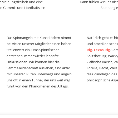
r Meinungsfreiheit und eine
Dann fühlen wir uns nich
von Gummis und Hardbaits ein
Spinnangle
Das Spinnangeln mit Kunstködern nimmt
Natürlich geht es hi
bei vielen unserer Mitglieder einen hohen
und amerikanische
Stellenwert ein. Ums Spinnfischen
Rig
,
Texas-Rig
, Car
entstehen immer wieder lebhafte
Splitshot-Rig, Wacky-
Diskussionen. Wir können hier die
Zielfische Barsch, Z
Sammelleidenschaft ausleben, sind aktiv
Forelle, Hecht, Wel
mit unseren Ruten unterwegs und angeln
die Grundlagen des
uns oft in einen Tunnel, der uns weit weg
philosophische Aspe
führt von den Phänomenen des Alltags.