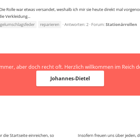
ie Rolle war etwas versandet, weshalb ich mir sie heute direkt mal vorgeno
ie Verkleidung...
gelumschlagsfeder
reparieren
Antworten: 2
Forum:
Stationärrollen
immer, aber doch recht oft. Herzlich willkommen im Reich
Johannes-Dietel
 die Startseite einreichen, so
Insofern freuen uns über jeden, 