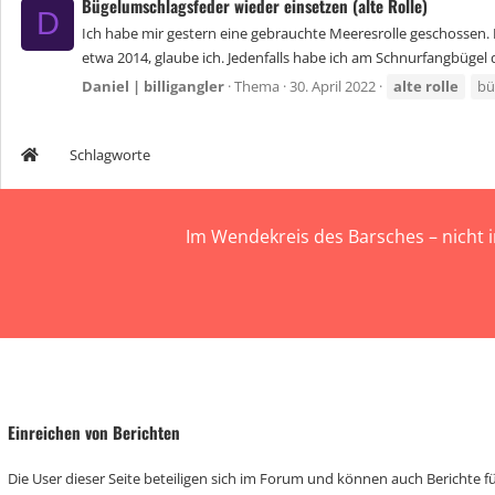
Bügelumschlagsfeder wieder einsetzen (alte Rolle)
D
Ich habe mir gestern eine gebrauchte Meeresrolle geschossen. D
etwa 2014, glaube ich. Jedenfalls habe ich am Schnurfangbügel d
Daniel | billigangler
Thema
30. April 2022
alte
rolle
bü
Schlagworte
Im Wendekreis des Barsches – nicht 
Einreichen von Berichten
Die User dieser Seite beteiligen sich im Forum und können auch Berichte für