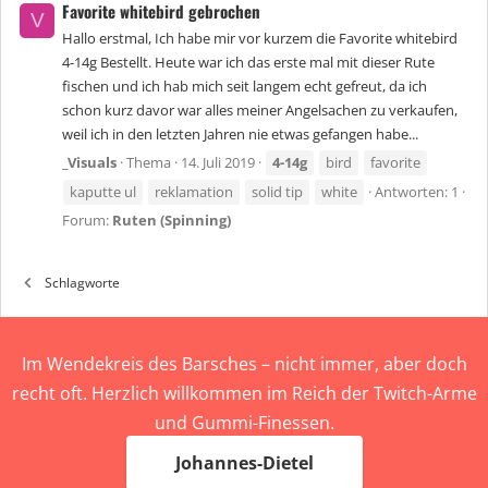
Favorite whitebird gebrochen
V
Hallo erstmal, Ich habe mir vor kurzem die Favorite whitebird
4-14g Bestellt. Heute war ich das erste mal mit dieser Rute
fischen und ich hab mich seit langem echt gefreut, da ich
schon kurz davor war alles meiner Angelsachen zu verkaufen,
weil ich in den letzten Jahren nie etwas gefangen habe...
_Visuals
Thema
14. Juli 2019
4-14g
bird
favorite
kaputte ul
reklamation
solid tip
white
Antworten: 1
Forum:
Ruten (Spinning)
Schlagworte
Im Wendekreis des Barsches – nicht immer, aber doch
recht oft. Herzlich willkommen im Reich der Twitch-Arme
und Gummi-Finessen.
Johannes-Dietel