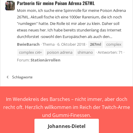
Partnerin für meine Poison Adrena 267ML
Moin moin, ich suche eine Spinnrolle für meine Poison Adrena
267ML. Aktuell fische ich eine 1000er Rarenium, die ich noch
"rumliegen" hatte. Die Rolle ist mir aber zu klein. Daher soll
etwas neues her. Ich habe bereits stundenlang das Internet
durchforstet -sowohl den Europäischen als auch den...
BwieBarsch
Thema
6. Oktober 2018
267ml
complex
complex ci4+
poison adrena
shimano
Antworten: 71
Forum:
Stationärrollen
Schlagworte
Im Wendekreis des Barsches – nicht immer, aber doch
recht oft. Herzlich willkommen im Reich der Twitch-Arme
und Gummi-Finessen.
Johannes-Dietel