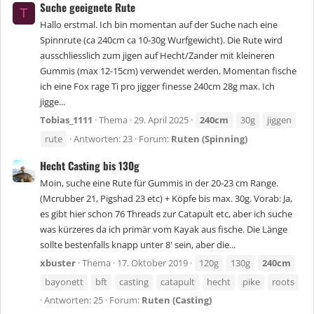
Suche geeignete Rute
T
Hallo erstmal. Ich bin momentan auf der Suche nach eine
Spinnrute (ca 240cm ca 10-30g Wurfgewicht). Die Rute wird
ausschliesslich zum jigen auf Hecht/Zander mit kleineren
Gummis (max 12-15cm) verwendet werden. Momentan fische
ich eine Fox rage Ti pro jigger finesse 240cm 28g max. Ich
jigge...
Tobias_1111
Thema
29. April 2025
240cm
30g
jiggen
rute
Antworten: 23
Forum:
Ruten (Spinning)
Hecht Casting bis 130g
Moin, suche eine Rute für Gummis in der 20-23 cm Range.
(Mcrubber 21, Pigshad 23 etc) + Köpfe bis max. 30g. Vorab: Ja,
es gibt hier schon 76 Threads zur Catapult etc, aber ich suche
was kürzeres da ich primär vom Kayak aus fische. Die Länge
sollte bestenfalls knapp unter 8' sein, aber die...
xbuster
Thema
17. Oktober 2019
120g
130g
240cm
bayonett
bft
casting
catapult
hecht
pike
roots
Antworten: 25
Forum:
Ruten (Casting)