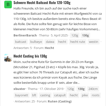
Schwere Hecht Baitcast Rute 120-130g
B
Hallo Freunde, ich bin auch auf der suche nach einer
schwereren Baitcast Hecht-Rute mit einem Wurfgewicht von ca
110-130g. Ich besitze außerdem bereits eine Abu Revo Beast 41
als Rolle. Die Rute sollte fein genug sein für leichte Bisse von
kleineren Hechten von 50-80cm (sehr häufiges Vorkommen)...
BerlinerBarsch
Thema
5. April 2025
120g
130g
baitcast
bullseye
daiwa
hecht
hecht rute
westin
Antworten: 5
Forum:
Hecht
Hecht Casting bis 130g
Moin, suche eine Rute für Gummis in der 20-23 cm Range.
(Mcrubber 21, Pigshad 23 etc) + Köpfe bis max. 30g. Vorab: Ja,
es gibt hier schon 76 Threads zur Catapult etc, aber ich suche
was kürzeres da ich primär vom Kayak aus fische. Die Länge
sollte bestenfalls knapp unter 8' sein, aber die...
xbuster
Thema
17. Oktober 2019
120g
130g
240cm
bayonett
bft
casting
catapult
hecht
pike
roots
Antworten: 25
Forum:
Ruten (Casting)