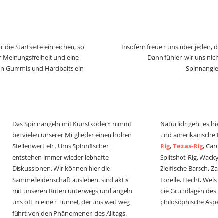
 die Startseite einreichen, so
Insofern freuen uns über jeden, 
r Meinungsfreiheit und eine
Dann fühlen wir uns nich
von Gummis und Hardbaits ein
Spinnangle
Das Spinnangeln mit Kunstködern nimmt
Natürlich geht es hi
bei vielen unserer Mitglieder einen hohen
und amerikanische
Stellenwert ein. Ums Spinnfischen
Rig
,
Texas-Rig
, Car
entstehen immer wieder lebhafte
Splitshot-Rig, Wacky-
Diskussionen. Wir können hier die
Zielfische Barsch, Z
Sammelleidenschaft ausleben, sind aktiv
Forelle, Hecht, Wel
mit unseren Ruten unterwegs und angeln
die Grundlagen des
uns oft in einen Tunnel, der uns weit weg
philosophische Aspe
führt von den Phänomenen des Alltags.