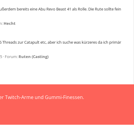
erdem bereits eine Abu Revo Beast 41 als Rolle. Die Rute sollte fein
m:
Hecht
6 Threads zur Catapult etc, aber ich suche was kürzeres da ich primär
25
Forum:
Ruten (Casting)
 der Twitch-Arme und Gummi-Finessen.