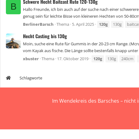
Schwere Hecht Baitcast Rute 120-130g
B
Hallo Freunde, ich bin auch auf der suche nach einer schwerere
genug sein für leichte Bisse von kleineren Hechten von 50-80c
BerlinerBarsch
Thema
5. April 2025
120g
130g
baitca
Hecht Casting bis 130g
Moin, suche eine Rute für Gummis in der 20-23 cm Range. (Mcrubb
vom Kayak aus fische. Die Länge sollte bestenfalls knapp unter 8'
xbuster
Thema
17. Oktober 2019
120g
130g
240cm
Schlagworte
Im Wendekreis des Barsches – nicht 