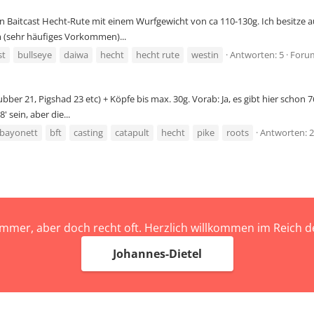
n Baitcast Hecht-Rute mit einem Wurfgewicht von ca 110-130g. Ich besitze auß
m (sehr häufiges Vorkommen)...
st
bullseye
daiwa
hecht
hecht rute
westin
Antworten: 5
Foru
er 21, Pigshad 23 etc) + Köpfe bis max. 30g. Vorab: Ja, es gibt hier schon 7
 sein, aber die...
bayonett
bft
casting
catapult
hecht
pike
roots
Antworten: 
immer, aber doch recht oft. Herzlich willkommen im Reich
Johannes-Dietel