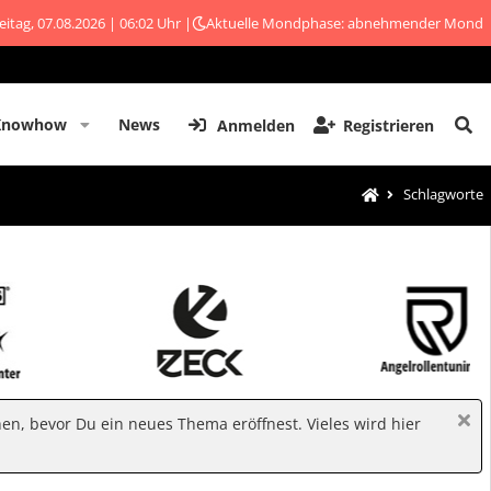
eitag, 07.08.2026 | 06:02 Uhr |
Aktuelle Mondphase: abnehmender Mond
Knowhow
News
Anmelden
Registrieren
Schlagworte
hen, bevor Du ein neues Thema eröffnest. Vieles wird hier