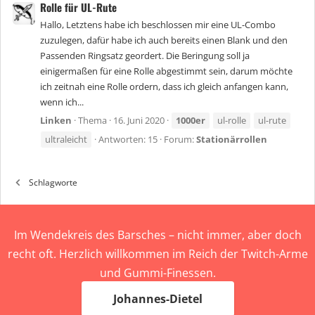
Rolle für UL-Rute
Hallo, Letztens habe ich beschlossen mir eine UL-Combo
zuzulegen, dafür habe ich auch bereits einen Blank und den
Passenden Ringsatz geordert. Die Beringung soll ja
einigermaßen für eine Rolle abgestimmt sein, darum möchte
ich zeitnah eine Rolle ordern, dass ich gleich anfangen kann,
wenn ich...
Linken
Thema
16. Juni 2020
1000er
ul-rolle
ul-rute
ultraleicht
Antworten: 15
Forum:
Stationärrollen
Schlagworte
Im Wendekreis des Barsches – nicht immer, aber doch
recht oft. Herzlich willkommen im Reich der Twitch-Arme
und Gummi-Finessen.
Johannes-Dietel