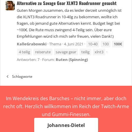
Alternative zu Savage Gear XLNT3 Roadrunner gesucht
Guten Morgen zusammen, da es leider derzeit unmöglich ist
die XLNT3 Roadrunner in 10-40g zu bekommen, wollte ich
fragen, ob jemand gute Alternativen kennt. Budget liegt bei
~100€. Die Rute muss zwingend 4-Teilig sein. Über eure
Empfehlungen würd ich mich sehr freuen, vielen Dank!:)
KalleGrabowski
Thema
4. Juni 2021
10-40
100
100€
4 teilig
reiserute
savage gear
teilig
xlnt3
Antworten: 7
Forum:
Ruten (Spinning)
Schlagworte
Im Wendekreis des Barsches – nicht immer, aber doch
recht oft. Herzlich willkommen im Reich der Twitch-Arme
und Gummi-Finessen.
Johannes-Dietel