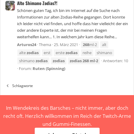
Alte Shimano Zodias?!
Schönen guten Tag, ich bin im Internet auf die Suche nach
Informationen zur alten Zodias-Reihe gegangen. Dort konnte
ich leider nicht viel finden, und hoffe dass hier vielleicht der ein
oder andere Experte ist, der mir bei meinen Fragen
weiterhelfen kann... 1. In welchem Jahr kam diese Reihe...
Arturos24
Thema
25. März 2021
268
ml-2
alt
alte
zodias
erst
erste
zodias
reihe
shimano
shimano
zodias
zodias
zodias
268
ml-2
Antworten: 10
Forum:
Ruten (Spinning)
Schlagworte
Im Wendekreis des Barsches – nicht immer, aber doch
recht oft. Herzlich willkommen im Reich der Twitch-Arme
und Gummi-Finessen.