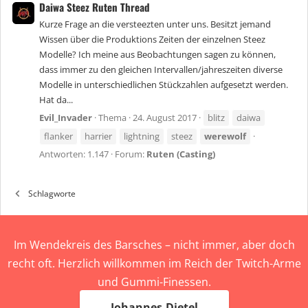
Daiwa Steez Ruten Thread
Kurze Frage an die versteezten unter uns. Besitzt jemand
Wissen über die Produktions Zeiten der einzelnen Steez
Modelle? Ich meine aus Beobachtungen sagen zu können,
dass immer zu den gleichen Intervallen/jahreszeiten diverse
Modelle in unterschiedlichen Stückzahlen aufgesetzt werden.
Hat da...
Evil_Invader
Thema
24. August 2017
blitz
daiwa
flanker
harrier
lightning
steez
werewolf
Antworten: 1.147
Forum:
Ruten (Casting)
Schlagworte
Im Wendekreis des Barsches – nicht immer, aber doch
recht oft. Herzlich willkommen im Reich der Twitch-Arme
und Gummi-Finessen.
Johannes-Dietel