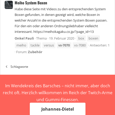
Meiho System Boxen
Habe diese Seite mit Videos zu den entsprechenden System
Boxen gefunden, in denen gezeigt wird, welche Boxen in
welcher Anzahl in die entsprechenden System Boxen passen.
Für den ein oder anderen Ordnungsliebhaber vielleicht
interessant. https://meihokagaku.co.jp/?page_id=13
Onkel Pauli
Thema
19. Februar 2020
box
boxen
meiho
tackle
versus
vs-7070
vs-7080
Antworten: 1
Forum:
Zubehör
Schlagworte
Im Wendekreis des Barsches – nicht immer, aber doch
recht oft. Herzlich willkommen im Reich der Twitch-Arme
und Gummi-Finessen.
Johannes-Dietel