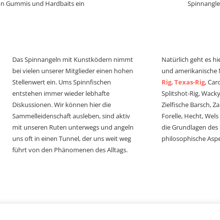
von Gummis und Hardbaits ein
Spinnangle
Das Spinnangeln mit Kunstködern nimmt
Natürlich geht es hi
bei vielen unserer Mitglieder einen hohen
und amerikanische
Stellenwert ein. Ums Spinnfischen
Rig
,
Texas-Rig
, Car
entstehen immer wieder lebhafte
Splitshot-Rig, Wacky-
Diskussionen. Wir können hier die
Zielfische Barsch, Z
Sammelleidenschaft ausleben, sind aktiv
Forelle, Hecht, Wel
mit unseren Ruten unterwegs und angeln
die Grundlagen des
uns oft in einen Tunnel, der uns weit weg
philosophische Aspe
führt von den Phänomenen des Alltags.