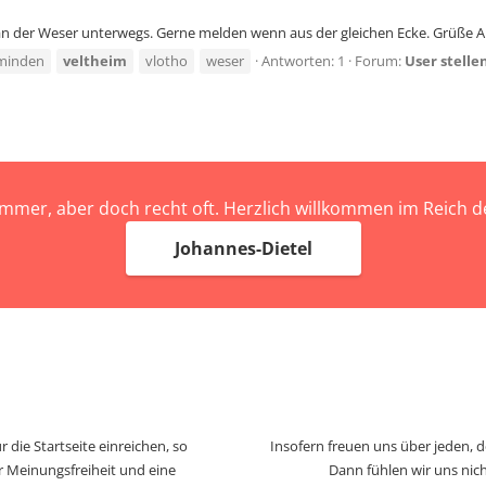
 an der Weser unterwegs. Gerne melden wenn aus der gleichen Ecke. Grüße Al
minden
veltheim
vlotho
weser
Antworten: 1
Forum:
User stellen
immer, aber doch recht oft. Herzlich willkommen im Reich
Johannes-Dietel
 die Startseite einreichen, so
Insofern freuen uns über jeden, 
r Meinungsfreiheit und eine
Dann fühlen wir uns nich