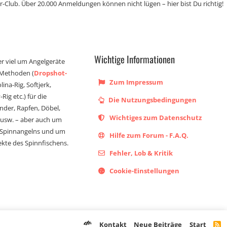
r-Club. Über 20.000 Anmeldungen können nicht lügen – hier bist Du richtig!
Wichtige Informationen
er viel um Angelgeräte
 Methoden (
Dropshot-
Zum Impressum
olina-Rig, Softjerk,
Rig etc.) für die
Die Nutzungsbedingungen
ander, Rapfen, Döbel,
Wichtiges zum Datenschutz
s usw. – aber auch um
 Spinnangelns und um
Hilfe zum Forum - F.A.Q.
kte des Spinnfischens.
Fehler, Lob & Kritik
Cookie-Einstellungen
Kontakt
Neue Beiträge
Start
R