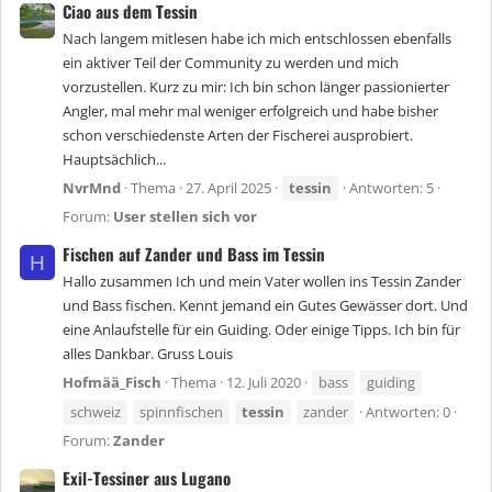
Ciao aus dem Tessin
Nach langem mitlesen habe ich mich entschlossen ebenfalls
ein aktiver Teil der Community zu werden und mich
vorzustellen. Kurz zu mir: Ich bin schon länger passionierter
Angler, mal mehr mal weniger erfolgreich und habe bisher
schon verschiedenste Arten der Fischerei ausprobiert.
Hauptsächlich...
NvrMnd
Thema
27. April 2025
tessin
Antworten: 5
Forum:
User stellen sich vor
Fischen auf Zander und Bass im Tessin
H
Hallo zusammen Ich und mein Vater wollen ins Tessin Zander
und Bass fischen. Kennt jemand ein Gutes Gewässer dort. Und
eine Anlaufstelle für ein Guiding. Oder einige Tipps. Ich bin für
alles Dankbar. Gruss Louis
Hofmää_Fisch
Thema
12. Juli 2020
bass
guiding
schweiz
spinnfischen
tessin
zander
Antworten: 0
Forum:
Zander
Exil-Tessiner aus Lugano