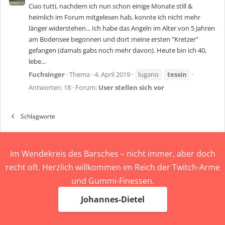
Ciao tutti, nachdem ich nun schon einige Monate still &
heimlich im Forum mitgelesen hab, konnte ich nicht mehr
länger widerstehen... Ich habe das Angeln im Alter von 5 Jahren
am Bodensee begonnen und dort meine ersten "Kretzer"
gefangen (damals gabs noch mehr davon). Heute bin ich 40,
lebe...
Fuchsinger
Thema
4. April 2019
lugano
tessin
Antworten: 18
Forum:
User stellen sich vor
Schlagworte
Im Wendekreis des Barsches – nicht immer, aber doch
recht oft. Herzlich willkommen im Reich der Twitch-Arme
und Gummi-Finessen.
Johannes-Dietel