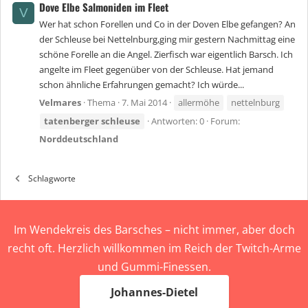
Dove Elbe Salmoniden im Fleet
V
Wer hat schon Forellen und Co in der Doven Elbe gefangen? An
der Schleuse bei Nettelnburg,ging mir gestern Nachmittag eine
schöne Forelle an die Angel. Zierfisch war eigentlich Barsch. Ich
angelte im Fleet gegenüber von der Schleuse. Hat jemand
schon ähnliche Erfahrungen gemacht? Ich würde...
Velmares
Thema
7. Mai 2014
allermöhe
nettelnburg
tatenberger
schleuse
Antworten: 0
Forum:
Norddeutschland
Schlagworte
Im Wendekreis des Barsches – nicht immer, aber doch
recht oft. Herzlich willkommen im Reich der Twitch-Arme
und Gummi-Finessen.
Johannes-Dietel