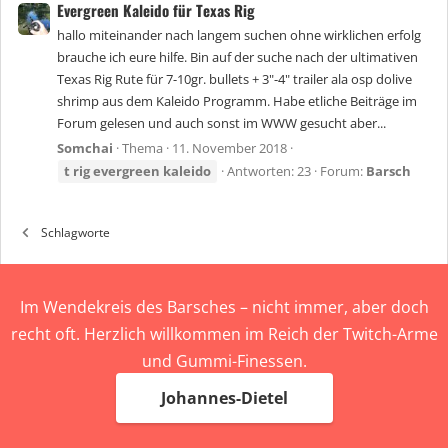
Evergreen Kaleido für Texas Rig
hallo miteinander nach langem suchen ohne wirklichen erfolg
brauche ich eure hilfe. Bin auf der suche nach der ultimativen
Texas Rig Rute für 7-10gr. bullets + 3"-4" trailer ala osp dolive
shrimp aus dem Kaleido Programm. Habe etliche Beiträge im
Forum gelesen und auch sonst im WWW gesucht aber...
Somchai
Thema
11. November 2018
t
rig
evergreen
kaleido
Antworten: 23
Forum:
Barsch
Schlagworte
Im Wendekreis des Barsches – nicht immer, aber doch
recht oft. Herzlich willkommen im Reich der Twitch-Arme
und Gummi-Finessen.
Johannes-Dietel