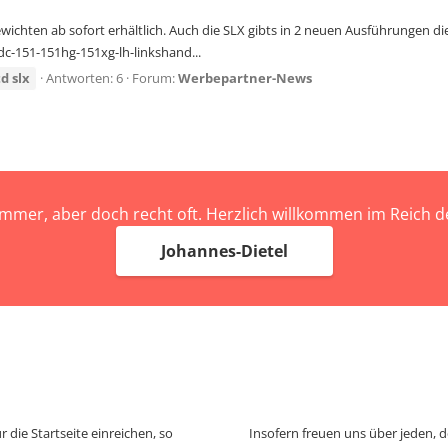
chten ab sofort erhältlich. Auch die SLX gibts in 2 neuen Ausführungen die
-151-151hg-151xg-lh-linkshand...
td
slx
Antworten: 6
Forum:
Werbepartner-News
immer, aber doch recht oft. Herzlich willkommen im Reich
Johannes-Dietel
 die Startseite einreichen, so
Insofern freuen uns über jeden, 