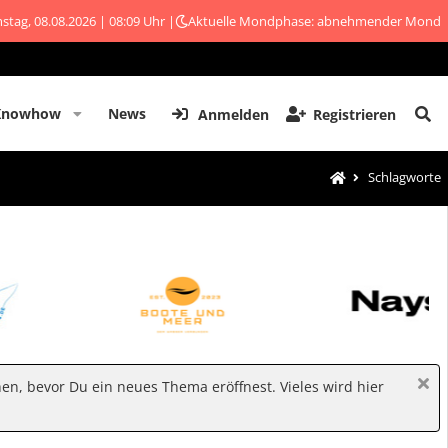
stag, 08.08.2026 | 08:09 Uhr |
Aktuelle Mondphase: abnehmender Mond
Knowhow
News
Anmelden
Registrieren
Schlagworte
hen, bevor Du ein neues Thema eröffnest. Vieles wird hier