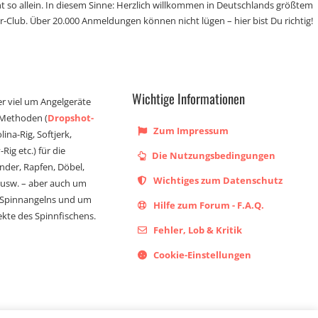
t so allein. In diesem Sinne: Herzlich willkommen in Deutschlands größtem
r-Club. Über 20.000 Anmeldungen können nicht lügen – hier bist Du richtig!
Wichtige Informationen
er viel um Angelgeräte
 Methoden (
Dropshot-
Zum Impressum
olina-Rig, Softjerk,
Rig etc.) für die
Die Nutzungsbedingungen
ander, Rapfen, Döbel,
Wichtiges zum Datenschutz
s usw. – aber auch um
 Spinnangelns und um
Hilfe zum Forum - F.A.Q.
kte des Spinnfischens.
Fehler, Lob & Kritik
Cookie-Einstellungen