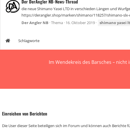
Der DerAngler NB-News-Thread
die neue Shimano Yasei LTD in verschieden Längen und Wurfgewi
https://derangler.shop/marken/shimano/118257/shimano-slx-dc
Der Angler NB
Thema
16. Oktober 2019
shimano
yasei
l
Schlagworte
Im Wendekreis des Barsches – nicht 
Einreichen von Berichten
Die User dieser Seite beteiligen sich im Forum und können auch Berichte für