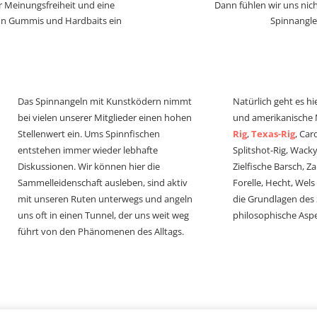
r Meinungsfreiheit und eine
Dann fühlen wir uns nich
von Gummis und Hardbaits ein
Spinnangle
Das Spinnangeln mit Kunstködern nimmt
Natürlich geht es hi
bei vielen unserer Mitglieder einen hohen
und amerikanische
Stellenwert ein. Ums Spinnfischen
Rig
,
Texas-Rig
, Car
entstehen immer wieder lebhafte
Splitshot-Rig, Wacky-
Diskussionen. Wir können hier die
Zielfische Barsch, Z
Sammelleidenschaft ausleben, sind aktiv
Forelle, Hecht, Wel
mit unseren Ruten unterwegs und angeln
die Grundlagen des
uns oft in einen Tunnel, der uns weit weg
philosophische Aspe
führt von den Phänomenen des Alltags.