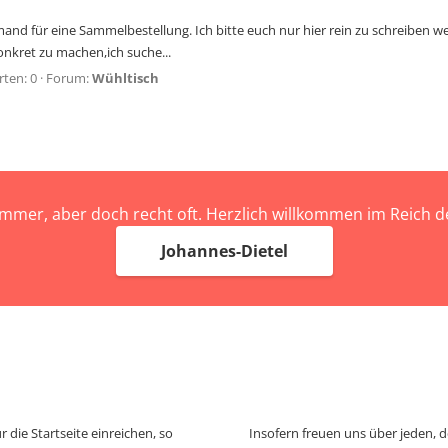
 jemand für eine Sammelbestellung. Ich bitte euch nur hier rein zu schreiben 
nkret zu machen,ich suche...
ten: 0
Forum:
Wühltisch
immer, aber doch recht oft. Herzlich willkommen im Reich
Johannes-Dietel
 die Startseite einreichen, so
Insofern freuen uns über jeden, 