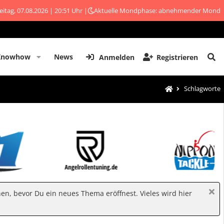
eitag, 07.08.2026 | 20:51 Uhr |
Aktuelle Mondphase: abnehmender Mond
Knowhow
News
Anmelden
Registrieren
Schlagworte
hen, bevor Du ein neues Thema eröffnest. Vieles wird hier