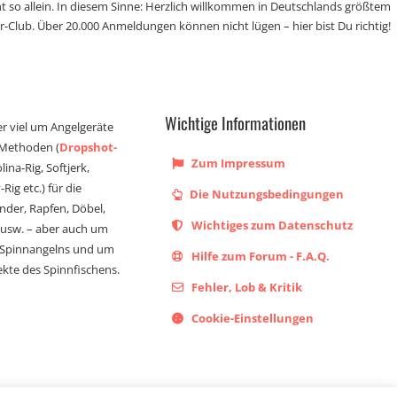
t so allein. In diesem Sinne: Herzlich willkommen in Deutschlands größtem
r-Club. Über 20.000 Anmeldungen können nicht lügen – hier bist Du richtig!
Wichtige Informationen
er viel um Angelgeräte
 Methoden (
Dropshot-
Zum Impressum
olina-Rig, Softjerk,
Rig etc.) für die
Die Nutzungsbedingungen
ander, Rapfen, Döbel,
Wichtiges zum Datenschutz
s usw. – aber auch um
 Spinnangelns und um
Hilfe zum Forum - F.A.Q.
kte des Spinnfischens.
Fehler, Lob & Kritik
Cookie-Einstellungen