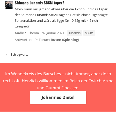
Shimano Lunamis S86M taper?
Moin, kann mir jemand etwas über die Aktion und das Taper
der Shimano Lunamis S86M sagen? Hat sie eine ausgeprägte
Spitzenaktion und wäre als Jigge für 10-15g mit 4-5inch
geeignet?
andi87
Thema
26. Januar 2021
lunamis
s86m
Antworten: 19
Forum:
Ruten (Spinning)
Schlagworte
Im Wendekreis des Barsches – nicht immer, aber doch
recht oft. Herzlich willkommen im Reich der Twitch-Arme
und Gummi-Finessen.
Johannes-Dietel