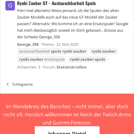
Ryobi Zauber GT - Austauschbarkeit Spule
G
Petri Heil allerseits! Weiss jemand, ob die Spulen des alten
Zauber-Modells auch auf das neue GT-Modell der Zauber
passen? Alternativ: Wo komme ich an eine Ersatzspule? Google
hat mich diesbezüglich soweit im Stich gelassen.. Grüsse aus
der Schweiz George_358
George_358
Thema
22. Mai 2020
austauschbarkeit
spule
ryobi
zauber
ryobi
zauber
ryobi
zauber
ersatzspule
ryobi
zauber
spule
Antworten: 3
Forum:
Stationärrollen
Schlagworte
Im Wendekreis des Barsches – nicht immer, aber doch
recht oft. Herzlich willkommen im Reich der Twitch-Arme
und Gummi-Finessen.
Johannes-Dietel