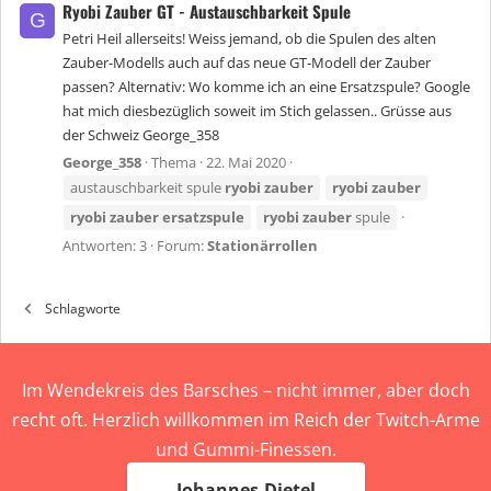
Ryobi Zauber GT - Austauschbarkeit Spule
G
Petri Heil allerseits! Weiss jemand, ob die Spulen des alten
Zauber-Modells auch auf das neue GT-Modell der Zauber
passen? Alternativ: Wo komme ich an eine Ersatzspule? Google
hat mich diesbezüglich soweit im Stich gelassen.. Grüsse aus
der Schweiz George_358
George_358
Thema
22. Mai 2020
austauschbarkeit spule
ryobi
zauber
ryobi
zauber
ryobi
zauber
ersatzspule
ryobi
zauber
spule
Antworten: 3
Forum:
Stationärrollen
Schlagworte
Im Wendekreis des Barsches – nicht immer, aber doch
recht oft. Herzlich willkommen im Reich der Twitch-Arme
und Gummi-Finessen.
Johannes-Dietel