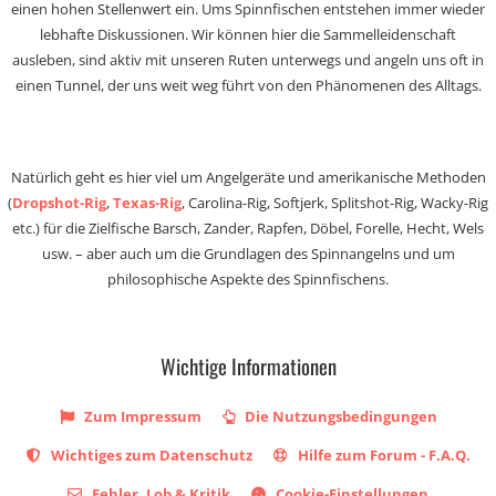
einen hohen Stellenwert ein. Ums Spinnfischen entstehen immer wieder
lebhafte Diskussionen. Wir können hier die Sammelleidenschaft
ausleben, sind aktiv mit unseren Ruten unterwegs und angeln uns oft in
einen Tunnel, der uns weit weg führt von den Phänomenen des Alltags.
Natürlich geht es hier viel um Angelgeräte und amerikanische Methoden
(
Dropshot-Rig
,
Texas-Rig
, Carolina-Rig, Softjerk, Splitshot-Rig, Wacky-Rig
etc.) für die Zielfische Barsch, Zander, Rapfen, Döbel, Forelle, Hecht, Wels
usw. – aber auch um die Grundlagen des Spinnangelns und um
philosophische Aspekte des Spinnfischens.
Wichtige Informationen
Zum Impressum
Die Nutzungsbedingungen
Wichtiges zum Datenschutz
Hilfe zum Forum - F.A.Q.
Fehler, Lob & Kritik
Cookie-Einstellungen