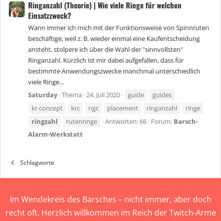
Ringanzahl (Theorie) | Wie viele Ringe für welchen
Einsatzzweck?
Wann immer ich mich mit der Funktionsweise von Spinnruten
beschäftige, weil z. B. wieder einmal eine Kaufentscheidung
ansteht, stolpere ich über die Wahl der "sinnvollsten"
Ringanzahl. Kürzlich ist mir dabei aufgefallen, dass für
bestimmte Anwendungszwecke manchmal unterschiedlich
viele Ringe...
Saturday
Thema
24. Juli 2020
guide
guides
kr concept
krc
ngc
placement
ringanzahl
ringe
ringzahl
rutenringe
Antworten: 66
Forum:
Barsch-
Alarm-Werkstatt
Schlagworte
Im Wendekreis des Barsches – nicht immer, aber doch
recht oft. Herzlich willkommen im Reich der Twitch-Arme