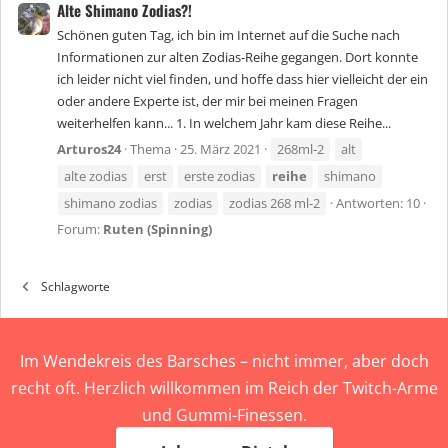
Alte Shimano Zodias?!
Schönen guten Tag, ich bin im Internet auf die Suche nach
Informationen zur alten Zodias-Reihe gegangen. Dort konnte
ich leider nicht viel finden, und hoffe dass hier vielleicht der ein
oder andere Experte ist, der mir bei meinen Fragen
weiterhelfen kann... 1. In welchem Jahr kam diese Reihe...
Arturos24
Thema
25. März 2021
268ml-2
alt
alte zodias
erst
erste zodias
reihe
shimano
shimano zodias
zodias
zodias 268 ml-2
Antworten: 10
Forum:
Ruten (Spinning)
Schlagworte
Im Wendekreis des Barsches – nicht immer, aber doch
recht oft. Herzlich willkommen im Reich der Twitch-Arme
und Gummi-Finessen.