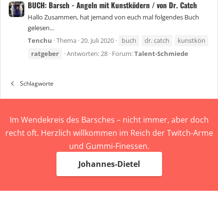
BUCH: Barsch - Angeln mit Kunstködern / von Dr. Catch
Hallo Zusammen, hat jemand von euch mal folgendes Buch
gelesen...
Tenchu
Thema
20. Juli 2020
buch
dr. catch
kunstkön
ratgeber
Antworten: 28
Forum:
Talent-Schmiede
Schlagworte
Im Wendekreis des Barsches – nicht immer, aber doch
recht oft. Herzlich willkommen im Reich der Twitch-Arme
und Gummi-Finessen.
Johannes-Dietel