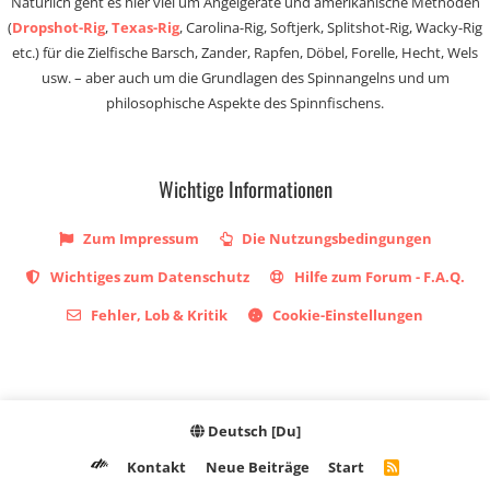
Natürlich geht es hier viel um Angelgeräte und amerikanische Methoden
(
Dropshot-Rig
,
Texas-Rig
, Carolina-Rig, Softjerk, Splitshot-Rig, Wacky-Rig
etc.) für die Zielfische Barsch, Zander, Rapfen, Döbel, Forelle, Hecht, Wels
usw. – aber auch um die Grundlagen des Spinnangelns und um
philosophische Aspekte des Spinnfischens.
Wichtige Informationen
Zum Impressum
Die Nutzungsbedingungen
Wichtiges zum Datenschutz
Hilfe zum Forum - F.A.Q.
Fehler, Lob & Kritik
Cookie-Einstellungen
Deutsch [Du]
Kontakt
Neue Beiträge
Start
R
S