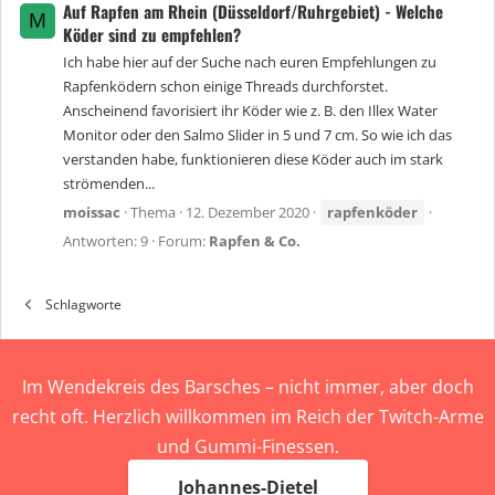
Auf Rapfen am Rhein (Düsseldorf/Ruhrgebiet) - Welche
M
Köder sind zu empfehlen?
Ich habe hier auf der Suche nach euren Empfehlungen zu
Rapfenködern schon einige Threads durchforstet.
Anscheinend favorisiert ihr Köder wie z. B. den Illex Water
Monitor oder den Salmo Slider in 5 und 7 cm. So wie ich das
verstanden habe, funktionieren diese Köder auch im stark
strömenden...
moissac
Thema
12. Dezember 2020
rapfenköder
Antworten: 9
Forum:
Rapfen & Co.
Schlagworte
Im Wendekreis des Barsches – nicht immer, aber doch
recht oft. Herzlich willkommen im Reich der Twitch-Arme
und Gummi-Finessen.
Johannes-Dietel