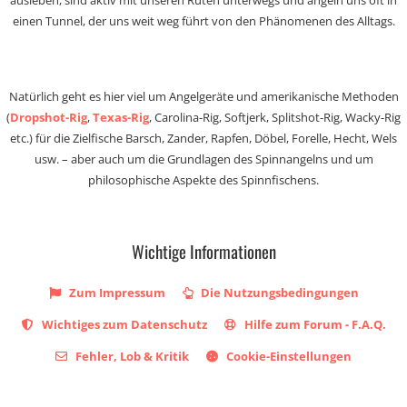
ausleben, sind aktiv mit unseren Ruten unterwegs und angeln uns oft in
einen Tunnel, der uns weit weg führt von den Phänomenen des Alltags.
Natürlich geht es hier viel um Angelgeräte und amerikanische Methoden
(
Dropshot-Rig
,
Texas-Rig
, Carolina-Rig, Softjerk, Splitshot-Rig, Wacky-Rig
etc.) für die Zielfische Barsch, Zander, Rapfen, Döbel, Forelle, Hecht, Wels
usw. – aber auch um die Grundlagen des Spinnangelns und um
philosophische Aspekte des Spinnfischens.
Wichtige Informationen
Zum Impressum
Die Nutzungsbedingungen
Wichtiges zum Datenschutz
Hilfe zum Forum - F.A.Q.
Fehler, Lob & Kritik
Cookie-Einstellungen