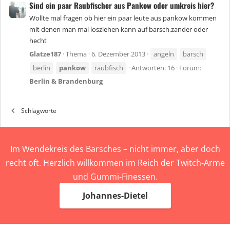
Sind ein paar Raubfischer aus Pankow oder umkreis hier?
Wollte mal fragen ob hier ein paar leute aus pankow kommen
mit denen man mal losziehen kann auf barsch,zander oder
hecht
Glatze187
Thema
6. Dezember 2013
angeln
barsch
berlin
pankow
raubfisch
Antworten: 16
Forum:
Berlin & Brandenburg
Schlagworte
Im Wendekreis des Barsches – nicht immer, aber doch
recht oft. Herzlich willkommen im Reich der Twitch-Arme
und Gummi-Finessen.
Johannes-Dietel