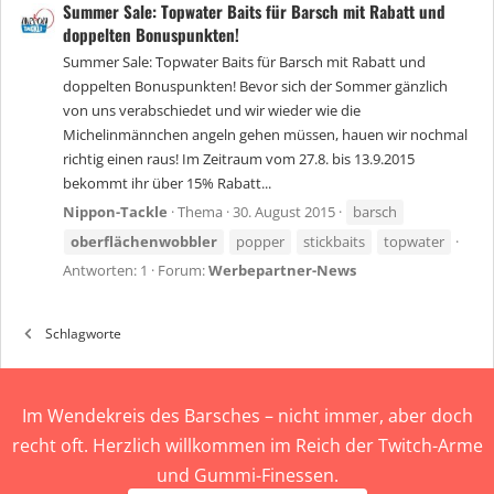
Summer Sale: Topwater Baits für Barsch mit Rabatt und
doppelten Bonuspunkten!
Summer Sale: Topwater Baits für Barsch mit Rabatt und
doppelten Bonuspunkten! Bevor sich der Sommer gänzlich
von uns verabschiedet und wir wieder wie die
Michelinmännchen angeln gehen müssen, hauen wir nochmal
richtig einen raus! Im Zeitraum vom 27.8. bis 13.9.2015
bekommt ihr über 15% Rabatt...
Nippon-Tackle
Thema
30. August 2015
barsch
oberflächenwobbler
popper
stickbaits
topwater
Antworten: 1
Forum:
Werbepartner-News
Schlagworte
Im Wendekreis des Barsches – nicht immer, aber doch
recht oft. Herzlich willkommen im Reich der Twitch-Arme
und Gummi-Finessen.