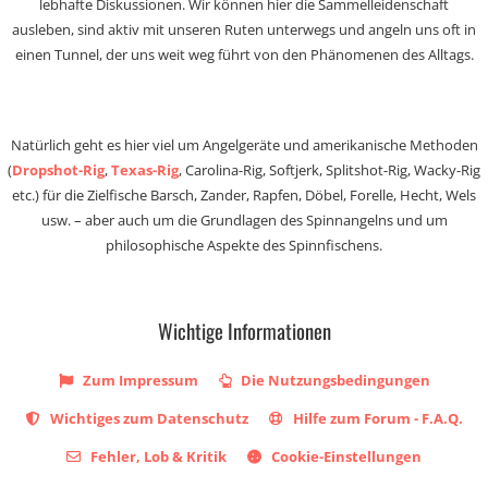
lebhafte Diskussionen. Wir können hier die Sammelleidenschaft
ausleben, sind aktiv mit unseren Ruten unterwegs und angeln uns oft in
einen Tunnel, der uns weit weg führt von den Phänomenen des Alltags.
Natürlich geht es hier viel um Angelgeräte und amerikanische Methoden
(
Dropshot-Rig
,
Texas-Rig
, Carolina-Rig, Softjerk, Splitshot-Rig, Wacky-Rig
etc.) für die Zielfische Barsch, Zander, Rapfen, Döbel, Forelle, Hecht, Wels
usw. – aber auch um die Grundlagen des Spinnangelns und um
philosophische Aspekte des Spinnfischens.
Wichtige Informationen
Zum Impressum
Die Nutzungsbedingungen
Wichtiges zum Datenschutz
Hilfe zum Forum - F.A.Q.
Fehler, Lob & Kritik
Cookie-Einstellungen