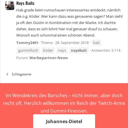
Nays Baits
Hab grade beim rumschauen interessantes entdeckt, nämlich
die o.g. Köder. Wer kann dazu was genaueres sagen? Man sieht
ja oft den Dustin in Kombination mit der Marke. Ich dachte
daher, dass es sich lohnt hier mal genauer drauf zu schauen.
Wünsch euch schonmal einen schönen Abend.
Tommy2401
Thema
28. September 2018
bait
gummifisch
köder
nays
naysbait
Antworten: 5.114
Forum:
Werbepartner-News
Schlagworte
Im Wendekreis des Barsches – nicht immer, aber doch
recht oft. Herzlich willkommen im Reich der Twitch-Arme
und Gummi-Finessen.
Johannes-Dietel