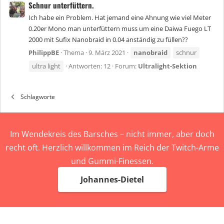
Schnur unterfüttern.
Ich habe ein Problem. Hat jemand eine Ahnung wie viel Meter
0.20er Mono man unterfüttern muss um eine Daiwa Fuego LT
2000 mit Sufix Nanobraid in 0.04 anständig zu füllen??
PhilippBE
Thema
9. März 2021
nanobraid
schnur
ultra light
Antworten: 12
Forum:
Ultralight-Sektion
Schlagworte
Im Wendekreis des Barsches – nicht immer, aber doch
recht oft. Herzlich willkommen im Reich der Twitch-Arme
und Gummi-Finessen.
Johannes-Dietel