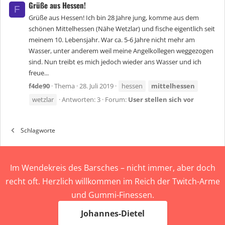
Grüße aus Hessen!
F
Grüße aus Hessen! Ich bin 28 Jahre jung, komme aus dem
schönen Mittelhessen (Nähe Wetzlar) und fische eigentlich seit
meinem 10. Lebensjahr. War ca. 5-6 Jahre nicht mehr am
Wasser, unter anderem weil meine Angelkollegen weggezogen
sind. Nun treibt es mich jedoch wieder ans Wasser und ich
freue...
f4de90
Thema
28. Juli 2019
hessen
mittelhessen
wetzlar
Antworten: 3
Forum:
User stellen sich vor
Schlagworte
Im Wendekreis des Barsches – nicht immer, aber doch
recht oft. Herzlich willkommen im Reich der Twitch-Arme
und Gummi-Finessen.
Johannes-Dietel