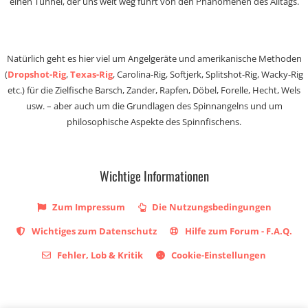
einen Tunnel, der uns weit weg führt von den Phänomenen des Alltags.
Natürlich geht es hier viel um Angelgeräte und amerikanische Methoden
(
Dropshot-Rig
,
Texas-Rig
, Carolina-Rig, Softjerk, Splitshot-Rig, Wacky-Rig
etc.) für die Zielfische Barsch, Zander, Rapfen, Döbel, Forelle, Hecht, Wels
usw. – aber auch um die Grundlagen des Spinnangelns und um
philosophische Aspekte des Spinnfischens.
Wichtige Informationen
Zum Impressum
Die Nutzungsbedingungen
Wichtiges zum Datenschutz
Hilfe zum Forum - F.A.Q.
Fehler, Lob & Kritik
Cookie-Einstellungen