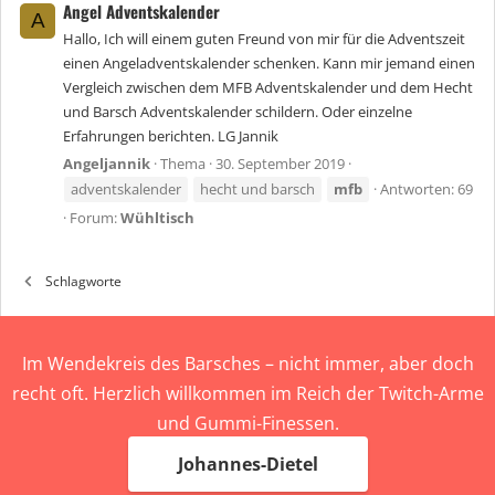
Angel Adventskalender
A
Hallo, Ich will einem guten Freund von mir für die Adventszeit
einen Angeladventskalender schenken. Kann mir jemand einen
Vergleich zwischen dem MFB Adventskalender und dem Hecht
und Barsch Adventskalender schildern. Oder einzelne
Erfahrungen berichten. LG Jannik
Angeljannik
Thema
30. September 2019
adventskalender
hecht und barsch
mfb
Antworten: 69
Forum:
Wühltisch
Schlagworte
Im Wendekreis des Barsches – nicht immer, aber doch
recht oft. Herzlich willkommen im Reich der Twitch-Arme
und Gummi-Finessen.
Johannes-Dietel