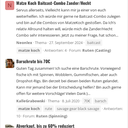
Matze Koch Baitcast-Combo Zander/Hecht
N
Servus allerseits, Vielleicht kann mir ja einer von euch
weiterhelfen. Ich würde mir gerne ne Baitcast-Combo zulegen
und bin auf die Combos von MatzeKoch gestoßen. Da Ich’s
relativ Allround halten will, würde mich die Zander/Hecht
Combo sehr interessieren. Jetzt zu meiner Frage, hat schon...
Neonlex
Thema
27. September 2024
baitcast
matze
koch
Antworten: 4
Forum:
Ruten (Casting)
Barschrute bis 70€
Guten Tag zusammen! Ich suche eine Barschrute. Vorwiegend
fische ich mit Spinnen, Wobblern, Gummifischen, aber auch
Dropshot-Rigs. Bin derzeit bei diesen beiden Ruten gelandet.
Kann mir jemand bei der Entscheidung helfen? Bin auch gerne
offen für weitere Vorschläge! Vielen Dank:)...
KalleGrabowski
Thema
8. Juli 2020
70€
barsch
matze
koch
rute
savage gear black savage
Antworten:
10
Forum:
Ruten (Spinning)
Abverkauf, bis zu 60% reduziert