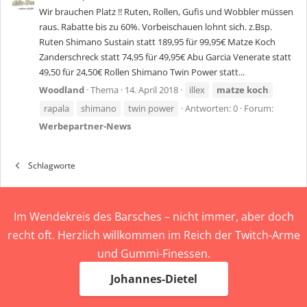
Wir brauchen Platz !! Ruten, Rollen, Gufis und Wobbler müssen
raus. Rabatte bis zu 60%. Vorbeischauen lohnt sich. z.Bsp.
Ruten Shimano Sustain statt 189,95 für 99,95€ Matze Koch
Zanderschreck statt 74,95 für 49,95€ Abu Garcia Venerate statt
49,50 für 24,50€ Rollen Shimano Twin Power statt...
Woodland
Thema
14. April 2018
illex
matze
koch
rapala
shimano
twin power
Antworten: 0
Forum:
Werbepartner-News
Schlagworte
Im Wendekreis des Barsches – nicht immer, aber doch
recht oft. Herzlich willkommen im Reich der Twitch-Arme
und Gummi-Finessen.
Johannes-Dietel