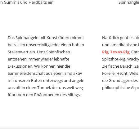
von Gummis und Hardbaits ein
Spinnangle
Das Spinnangeln mit Kunstködern nimmt
Natürlich geht es hi
bei vielen unserer Mitglieder einen hohen
und amerikanische
Stellenwert ein. Ums Spinnfischen
Rig
,
Texas-Rig
, Car
entstehen immer wieder lebhafte
Splitshot-Rig, Wacky-
Diskussionen. Wir können hier die
Zielfische Barsch, Z
Sammelleidenschaft ausleben, sind aktiv
Forelle, Hecht, Wel
mit unseren Ruten unterwegs und angeln
die Grundlagen des
uns oft in einen Tunnel, der uns weit weg
philosophische Aspe
führt von den Phänomenen des Alltags.