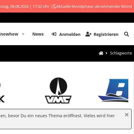
stag, 08.08.2026 | 17:32 Uhr |
Aktuelle Mondphase: abnehmender Mond
Knowhow
News
Anmelden
Registrieren
Schlagworte
hen, bevor Du ein neues Thema eröffnest. Vieles wird hier