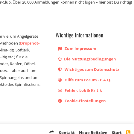
r-Club. Über 20.000 Anmeldungen können nicht lügen – hier bist Du richtig!
Wichtige Informationen
er viel um Angelgeräte
 Methoden (
Dropshot-
Zum Impressum
olina-Rig, Softjerk,
Rig etc.) für die
Die Nutzungsbedingungen
ander, Rapfen, Döbel,
Wichtiges zum Datenschutz
s usw. – aber auch um
 Spinnangelns und um
Hilfe zum Forum - F.A.Q.
kte des Spinnfischens.
Fehler, Lob & Kritik
Cookie-Einstellungen
Kontakt
Neue Beiträge
Start
R