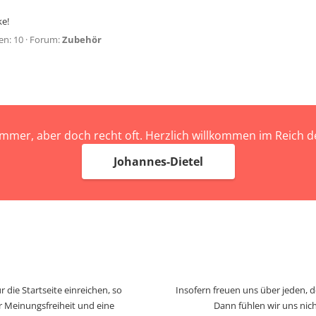
ke!
en: 10
Forum:
Zubehör
immer, aber doch recht oft. Herzlich willkommen im Reich
Johannes-Dietel
 die Startseite einreichen, so
Insofern freuen uns über jeden, 
r Meinungsfreiheit und eine
Dann fühlen wir uns nich