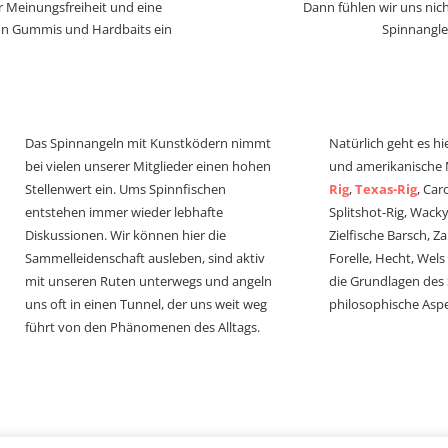
r Meinungsfreiheit und eine
Dann fühlen wir uns nich
von Gummis und Hardbaits ein
Spinnangle
Das Spinnangeln mit Kunstködern nimmt
Natürlich geht es hi
bei vielen unserer Mitglieder einen hohen
und amerikanische
Stellenwert ein. Ums Spinnfischen
Rig
,
Texas-Rig
, Car
entstehen immer wieder lebhafte
Splitshot-Rig, Wacky-
Diskussionen. Wir können hier die
Zielfische Barsch, Z
Sammelleidenschaft ausleben, sind aktiv
Forelle, Hecht, Wel
mit unseren Ruten unterwegs und angeln
die Grundlagen des
uns oft in einen Tunnel, der uns weit weg
philosophische Aspe
führt von den Phänomenen des Alltags.