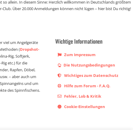
t so allein. In diesem Sinne: Herzlich willkommen in Deutschlands größtem
r-Club. Über 20.000 Anmeldungen können nicht lügen – hier bist Du richtig!
Wichtige Informationen
er viel um Angelgeräte
 Methoden (
Dropshot-
Zum Impressum
olina-Rig, Softjerk,
Rig etc.) für die
Die Nutzungsbedingungen
ander, Rapfen, Döbel,
Wichtiges zum Datenschutz
s usw. – aber auch um
 Spinnangelns und um
Hilfe zum Forum - F.A.Q.
kte des Spinnfischens.
Fehler, Lob & Kritik
Cookie-Einstellungen