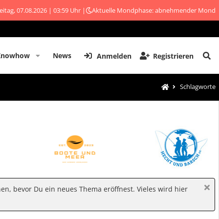
eitag, 07.08.2026 | 03:59 Uhr |
Aktuelle Mondphase: abnehmender Mond
Knowhow
News
Anmelden
Registrieren
Schlagworte
hen, bevor Du ein neues Thema eröffnest. Vieles wird hier